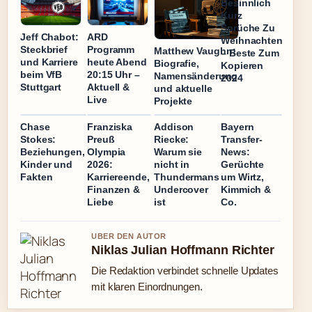
Besinnlich
Kurz
Sprüche Zu
Jeff Chabot:
ARD
Weihnachten
Steckbrief
Programm
Matthew Vaughn:
– Beste Zum
und Karriere
heute Abend
Biografie,
Kopieren
beim VfB
20:15 Uhr –
Namensänderung
2024
Stuttgart
Aktuell &
und aktuelle
Live
Projekte
Chase
Franziska
Addison
Bayern
Stokes:
Preuß
Riecke:
Transfer-
Beziehungen,
Olympia
Warum sie
News:
Kinder und
2026:
nicht in
Gerüchte
Fakten
Karriereende,
Thundermans
um Wirtz,
Finanzen &
Undercover
Kimmich &
Liebe
ist
Co.
UBER DEN AUTOR
Niklas Julian Hoffmann Richter
Die Redaktion verbindet schnelle Updates
mit klaren Einordnungen.