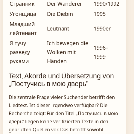
Странник
Der Wanderer
1990/1992
Угонщица
Die Diebin
1995
Младший
Leutnant
1990er
лейтенант
Я тучу
Ich bewegen die
1996–
разведу
Wolken mit
1999
руками
Händen
Text, Akorde und Übersetzung von
„Постучись в мою дверь”
Die zentrale Frage vieler Suchender betrifft den
Liedtext. Ist dieser irgendwo verfügbar? Die
Recherche zeigt: Für den Titel „Постучись в мою
дверь” liegen keine verifizierten Texte in den
geprüften Quellen vor. Das betrifft sowohl