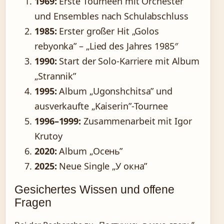
1969:
Erste Tourneen mit Orchester
und Ensembles nach Schulabschluss
1985:
Erster großer Hit „Golos
rebyonka” – „Lied des Jahres 1985″
1990:
Start der Solo-Karriere mit Album
„Strannik”
1995:
Album „Ugonshchitsa” und
ausverkaufte „Kaiserin”-Tournee
1996–1999:
Zusammenarbeit mit Igor
Krutoy
2020:
Album „Осень”
2025:
Neue Single „У окна”
Gesichertes Wissen und offene
Fragen